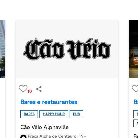
10
Bares e restaurantes
B
BARES
HAPPY HOUR
PUB
Cão Véio Alphaville
B
Praça Alpha de Centauro, 14 -