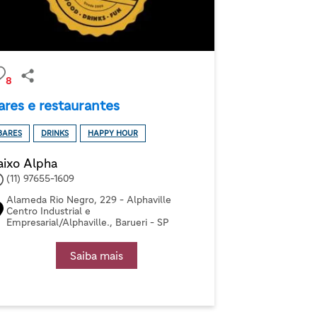
8
ares e restaurantes
BARES
DRINKS
HAPPY HOUR
aixo Alpha
(11) 97655-1609
Alameda Rio Negro, 229 - Alphaville
Centro Industrial e
Empresarial/Alphaville., Barueri - SP
Saiba mais