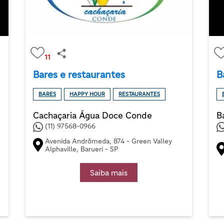
11
Bares e restaurantes
B
BARES
HAPPY HOUR
RESTAURANTES
Cachaçaria Água Doce Conde
B
(11) 97568-0966
Avenida Andrômeda, 874 - Green Valley
Alphaville, Barueri - SP
Saiba mais