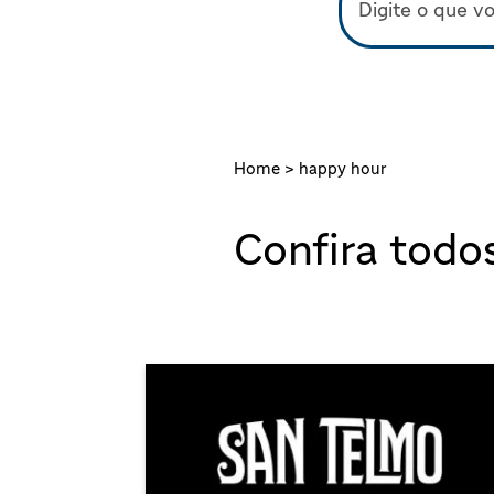
Home >
happy hour
Confira todo