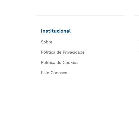
Institucional
Sobre
Política de Privacidade
Política de Cookies
Fale Conosco
©2026 Guia de Serviços Alphaville. Notícias e dic
Todos os direitos reservados. :)