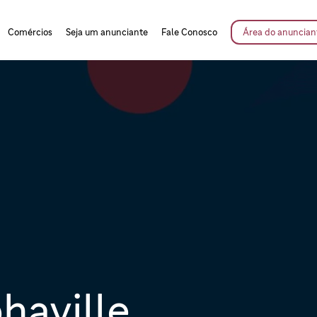
Comércios
Seja um anunciante
Fale Conosco
Área do anuncian
haville