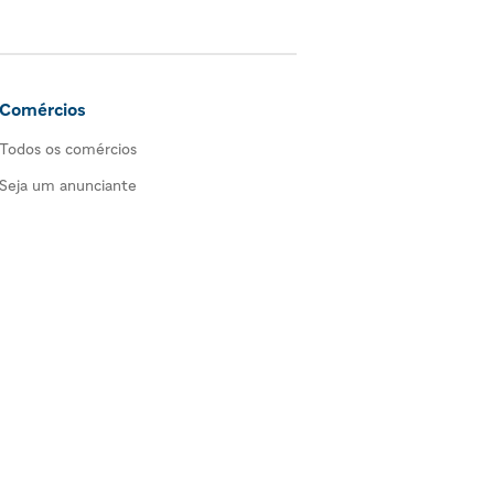
Comércios
Todos os comércios
Seja um anunciante
as de produtos e serviços em Alphaville, Tamboré, Barueri, Santana de