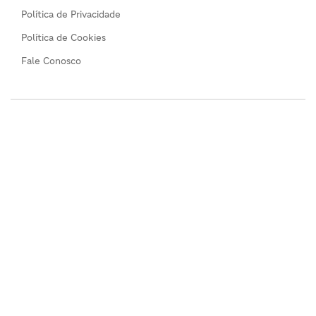
Política de Privacidade
Política de Cookies
Fale Conosco
Comércios
Todos os comércios
Seja um anunciante
©2026 Guia de Serviços Alphaville. Notícias e dicas de
produtos e serviços em Alphaville, Tamboré, Barueri,
Santana de Parnaíba, São Paulo, Brasil.
Todos os direitos reservados. :)