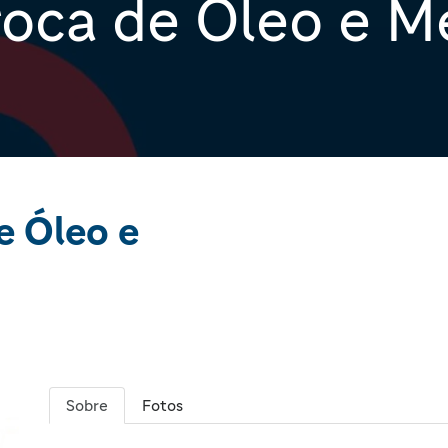
roca de Óleo e M
e Óleo e
Sobre
Fotos