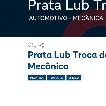
Prata Lub T
AUTOMOTIVO - MECÂNICA
12
Prata Lub Troca d
Mecânica
MECÂNICA
FUNILARIA
OFICINA