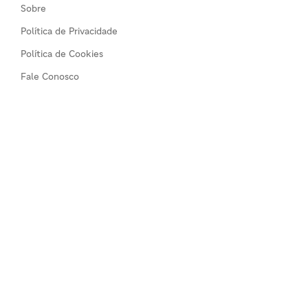
Sobre
Política de Privacidade
Política de Cookies
Fale Conosco
Comércios
Todos os comércios
Seja um anunciante
©2026 Guia de Serviços Alphaville. Notícias e dicas de
produtos e serviços em Alphaville, Tamboré, Barueri,
Santana de Parnaíba, São Paulo, Brasil.
Todos os direitos reservados. :)