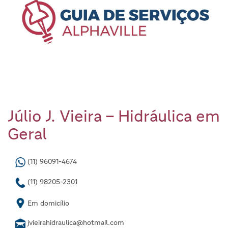
Júlio J. Vieira – Hidráulica em
Geral
(11) 96091-4674
(11) 98205-2301
Em domicílio
jvieirahidraulica@hotmail.com