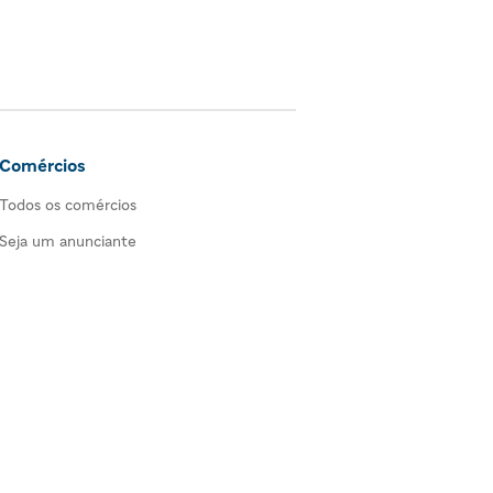
Comércios
Todos os comércios
Seja um anunciante
as de produtos e serviços em Alphaville, Tamboré, Barueri, Santana de