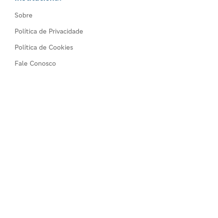
Sobre
Política de Privacidade
Política de Cookies
Fale Conosco
Comércios
Todos os comércios
Seja um anunciante
©2026 Guia de Serviços Alphaville. Notícias e dicas de
produtos e serviços em Alphaville, Tamboré, Barueri,
Santana de Parnaíba, São Paulo, Brasil.
Todos os direitos reservados. :)