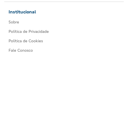
Institucional
Sobre
Política de Privacidade
Política de Cookies
Fale Conosco
Comércios
Todos os comércios
Seja um anunciante
©2026 Guia de Serviços Alphaville. Notícias e dicas de
produtos e serviços em Alphaville, Tamboré, Barueri,